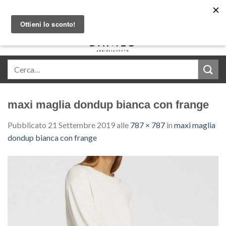
Skip
Acquista in comode rate con Klarna
to
content
0
maxi maglia dondup bianca con frange
Pubblicato
21 Settembre 2019
alle
787 × 787
in
maxi maglia
dondup bianca con frange