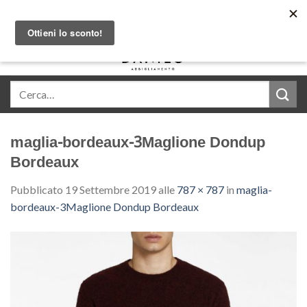
Skip
Acquista in comode rate con Klarna
to
content
0
maglia-bordeaux-3Maglione Dondup
Bordeaux
Pubblicato
19 Settembre 2019
alle
787 × 787
in
maglia-
bordeaux-3Maglione Dondup Bordeaux