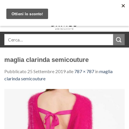
Skip
Acquista in comode rate con Klarna
to
content
0
maglia clarinda semicouture
Pubblicato
25 Settembre 2019
alle
787 × 787
in
maglia
clarinda semicouture