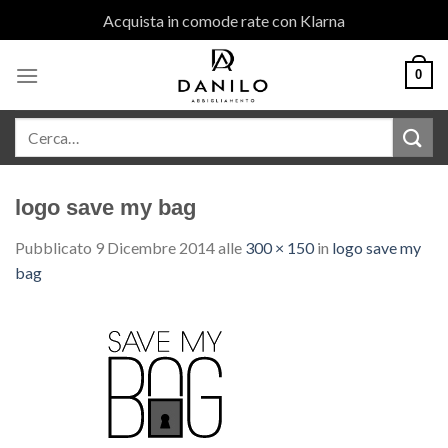
Skip
Acquista in comode rate con Klarna
to
content
0
logo save my bag
Pubblicato
9 Dicembre 2014
alle
300 × 150
in
logo save my
bag