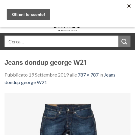
Skip
Acquista in comode rate con Klarna
to
content
0
Jeans dondup george W21
Pubblicato
19 Settembre 2019
alle
787 × 787
in
Jeans
dondup george W21