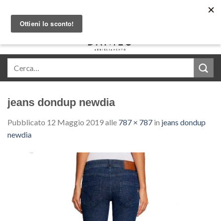
Skip
Acquista in comode rate con Klarna
to
content
0
jeans dondup newdia
Pubblicato
12 Maggio 2019
alle
787 × 787
in
jeans dondup
newdia