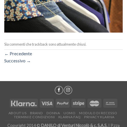
Sia commenti che trackback sono attualmente chiusi.
←
Precedente
Successivo
→
ABOUT US
BRAND
DONNA
UOMO
MODULO DI RECESSO
TERMINI E CONDIZIONI
KLARNA FAQ
PRIVACY KLARNA
Copyright 2014 ©
DANILO di Venturi Niccolò & c. S.A.S.
| P.zza