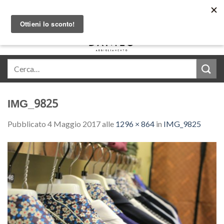
Skip
Acquista in comode rate con Klarna
to
content
0
IMG_9825
Pubblicato
4 Maggio 2017
alle
1296 × 864
in
IMG_9825