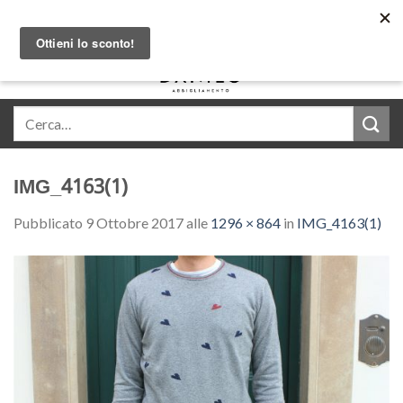
Skip
Acquista in comode rate con Klarna
to
content
0
IMG_4163(1)
Pubblicato
9 Ottobre 2017
alle
1296 × 864
in
IMG_4163(1)