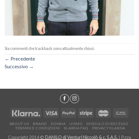
Sia commenti che trackback sono attualmente chiusi.
←
Precedente
Successivo
→
ABOUT US
BRAND
DONNA
UOMO
MODULO DI RECESSO
TERMINI E CONDIZIONI
KLARNA FAQ
PRIVACY KLARNA
Copyright 2014 ©
DANILO di Venturi Niccolò & c. S.A.S.
| P.zza