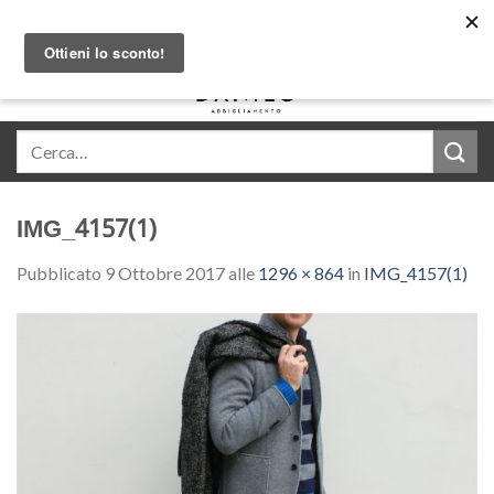
Skip
Acquista in comode rate con Klarna
to
content
0
IMG_4157(1)
Pubblicato
9 Ottobre 2017
alle
1296 × 864
in
IMG_4157(1)