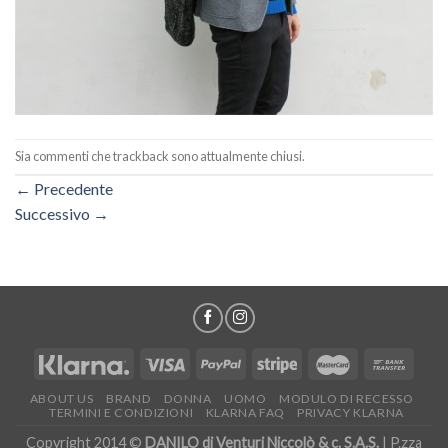
Sia commenti che trackback sono attualmente chiusi.
←
Precedente
Successivo
→
ABOUT US
BRAND
DONNA
UOMO
MODULO DI RECESSO
TERMINI E CONDIZIONI
KLARNA FAQ
PRIVACY KLARNA
Copyright 2014 ©
DANILO di Venturi Niccolò & c. S.A.S.
| P.zza