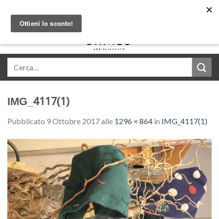
Skip
Acquista in comode rate con Klarna
to
content
0
IMG_4117(1)
Pubblicato
9 Ottobre 2017
alle
1296 × 864
in
IMG_4117(1)