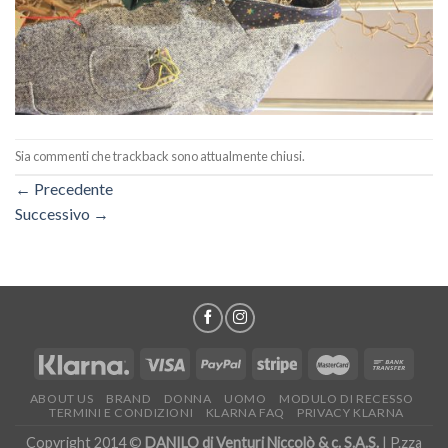
Sia commenti che trackback sono attualmente chiusi.
←
Precedente
Successivo
→
ABOUT US
BRAND
DONNA
UOMO
MODULO DI RECESSO
TERMINI E CONDIZIONI
KLARNA FAQ
PRIVACY KLARNA
Copyright 2014 ©
DANILO di Venturi Niccolò & c. S.A.S.
| P.zza