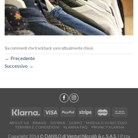
Sia commenti che trackback sono attualmente chiusi.
←
Precedente
Successivo
→
ABOUT US
BRAND
DONNA
UOMO
MODULO DI RECESSO
TERMINI E CONDIZIONI
KLARNA FAQ
PRIVACY KLARNA
Copyright 2014 ©
DANILO di Venturi Niccolò & c. S.A.S.
| P.zza