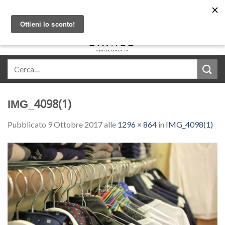
Skip
Acquista in comode rate con Klarna
to
content
0
IMG_4098(1)
Pubblicato
9 Ottobre 2017
alle
1296 × 864
in
IMG_4098(1)