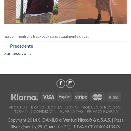
Sia commenti che trackback sono attualmente chiusi.
←
Precedente
Successivo
→
ABOUT US
BRAND
DONNA
UOMO
MODULO DI RECESSO
TERMINI E CONDIZIONI
KLARNA FAQ
PRIVACY KLARNA
Copyright 2014 ©
DANILO di Venturi Niccolò & c. S.A.S.
| P.zza
Risorgimento, 29, Quarrata (PT) | P.IVA e CF 01401410475.