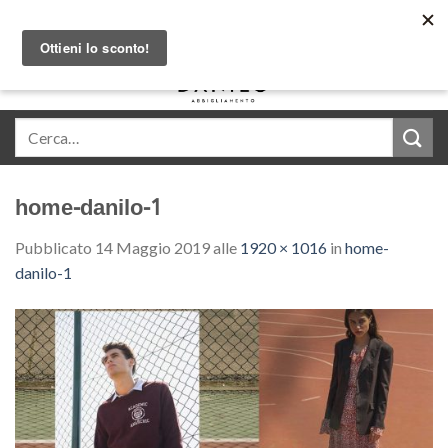
Skip
Acquista in comode rate con Klarna
to
content
0
home-danilo-1
Pubblicato
14 Maggio 2019
alle
1920 × 1016
in
home-
danilo-1