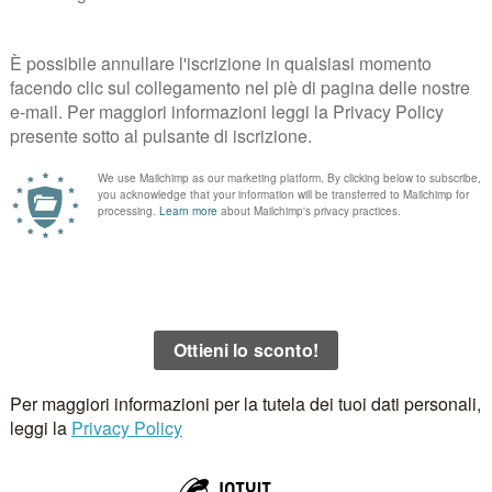
ckback
.
.
I campi obbligatori sono contrassegnati
*