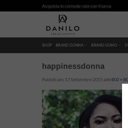
Skip
Acquista in comode rate con Klarna
to
content
SHOP
BRAND DONNA
BRAND UOMO
D
happinessdonna
Pubblicato
17 Settembre 2015
alle
802 × 8