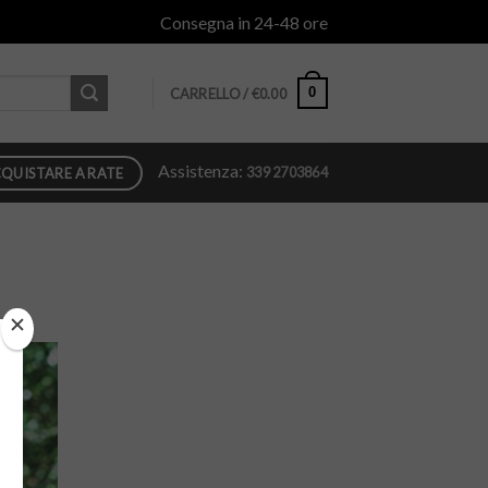
Consegna in 24-48 ore
0
CARRELLO /
€
0.00
Assistenza:
339 2703864
QUISTARE A RATE