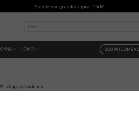
Spedizione gratuita sopra i 150€
ONNA
UOMO
SCOPRI COME AC
01
in
happinessdonna