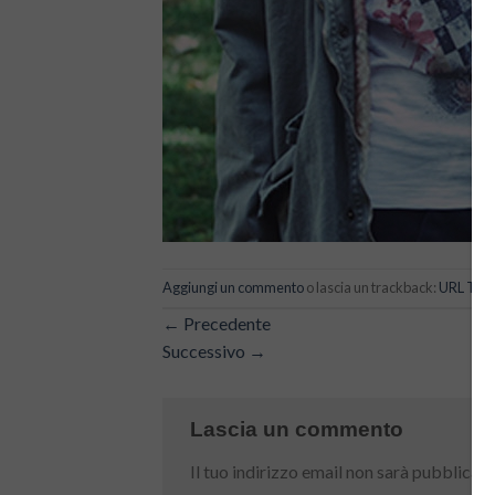
Aggiungi un commento
o lascia un trackback:
URL Tra
←
Precedente
Successivo
→
Lascia un commento
Il tuo indirizzo email non sarà pubblicato