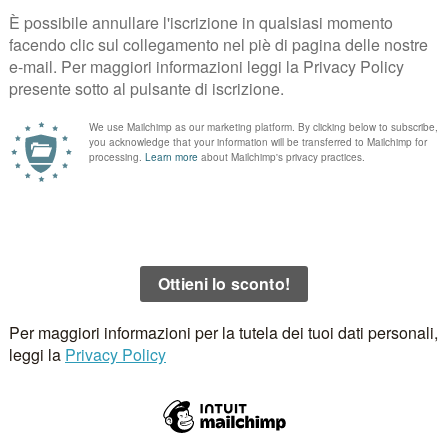
ckback
.
.
I campi obbligatori sono contrassegnati
*
Email
*
Sito 