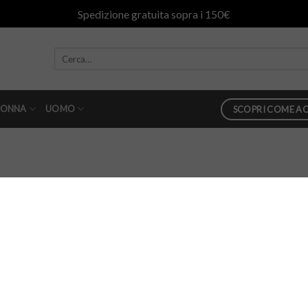
Spedizione gratuita sopra i 150€
ONNA
UOMO
SCOPRI COME AC
73
in
gumfw2015