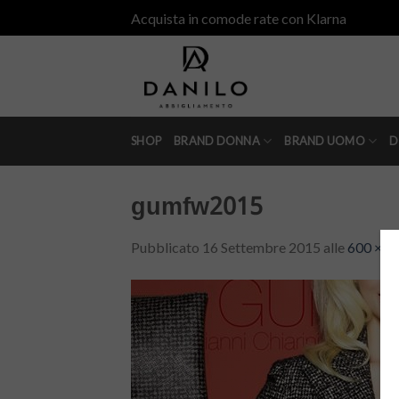
Skip
Acquista in comode rate con Klarna
to
content
SHOP
BRAND DONNA
BRAND UOMO
D
gumfw2015
Pubblicato
16 Settembre 2015
alle
600 × 5