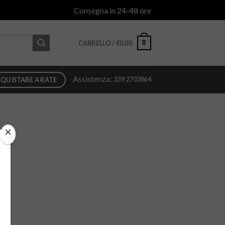
Consegna in 24-48 ore
0
CARRELLO /
€
0.00
Assistenza:
339 2703864
QUISTARE A RATE