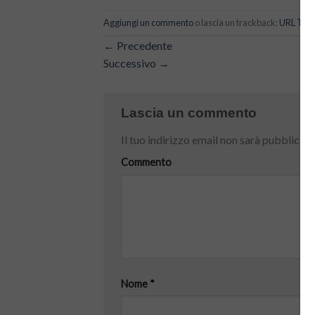
Aggiungi un commento
o lascia un trackback:
URL Tra
←
Precedente
Successivo
→
Lascia un commento
Il tuo indirizzo email non sarà pubblicato
Commento
Nome
*