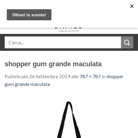
Skip
Acquista in comode rate con Klarna
to
content
0
shopper gum grande maculata
Pubblicato
26 Settembre 2019
alle
787 × 787
in
shopper
gum grande maculata