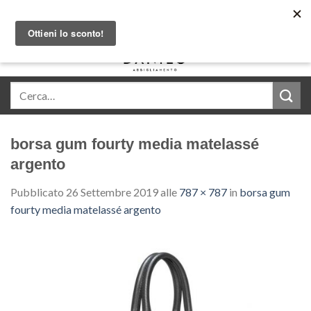
Skip
Acquista in comode rate con Klarna
to
content
0
borsa gum fourty media matelassé
argento
Pubblicato
26 Settembre 2019
alle
787 × 787
in
borsa gum
fourty media matelassé argento