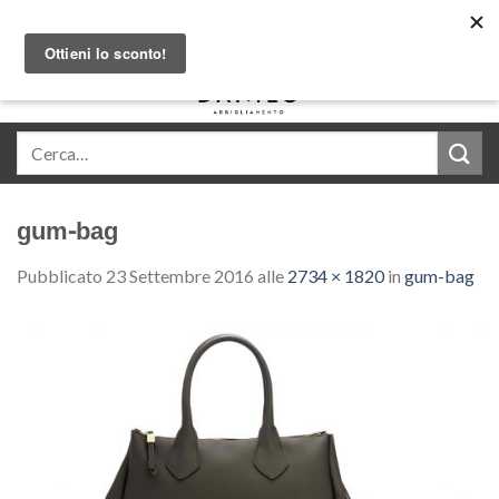
Skip
Acquista in comode rate con Klarna
to
content
0
gum-bag
Pubblicato
23 Settembre 2016
alle
2734 × 1820
in
gum-bag