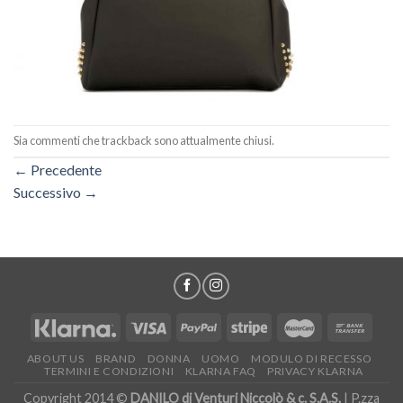
Sia commenti che trackback sono attualmente chiusi.
←
Precedente
Successivo
→
ABOUT US
BRAND
DONNA
UOMO
MODULO DI RECESSO
TERMINI E CONDIZIONI
KLARNA FAQ
PRIVACY KLARNA
Copyright 2014 ©
DANILO di Venturi Niccolò & c. S.A.S.
| P.zza