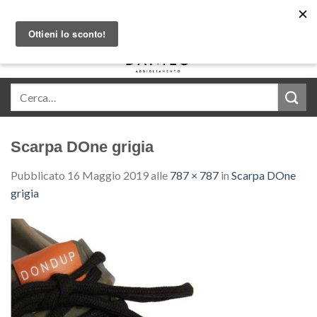
Skip
Acquista in comode rate con Klarna
to
content
0
Scarpa DOne grigia
Pubblicato
16 Maggio 2019
alle
787 × 787
in
Scarpa DOne
grigia