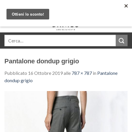
Skip
Acquista in comode rate con Klarna
to
content
0
Pantalone dondup grigio
Pubblicato
16 Ottobre 2019
alle
787 × 787
in
Pantalone
dondup grigio