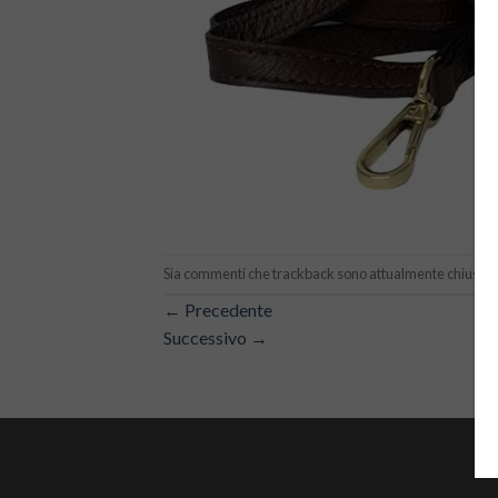
Sia commenti che trackback sono attualmente chiusi.
←
Precedente
Successivo
→