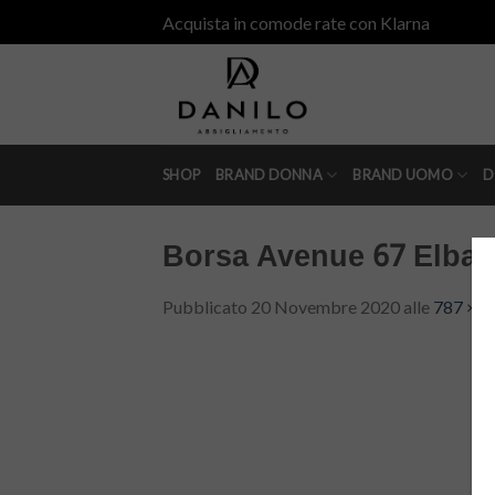
Skip
Acquista in comode rate con Klarna
to
content
SHOP
BRAND DONNA
BRAND UOMO
D
Borsa Avenue 67 Elba 
Pubblicato
20 Novembre 2020
alle
787 × 7