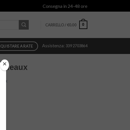
Consegna in 24-48 ore
0
CARRELLO /
€
0.00
Assistenza:
339 2703864
QUISTARE A RATE
ordeaux
eaux