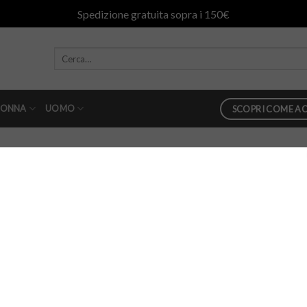
Spedizione gratuita sopra i 150€
ONNA
UOMO
SCOPRI COME AC
XS CoccoBorsa Avenue 67 greta b
87
in
Borsa Avenue 67 Elba XS CoccoBorsa Avenue 67 greta bord