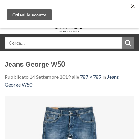
Skip
Acquista in comode rate con Klarna
to
content
0
Jeans George W50
Pubblicato
14 Settembre 2019
alle
787 × 787
in
Jeans
George W50