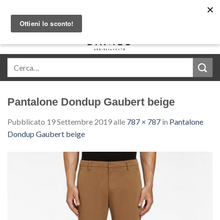
Skip
Acquista in comode rate con Klarna
to
content
0
Pantalone Dondup Gaubert beige
Pubblicato
19 Settembre 2019
alle
787 × 787
in
Pantalone
Dondup Gaubert beige