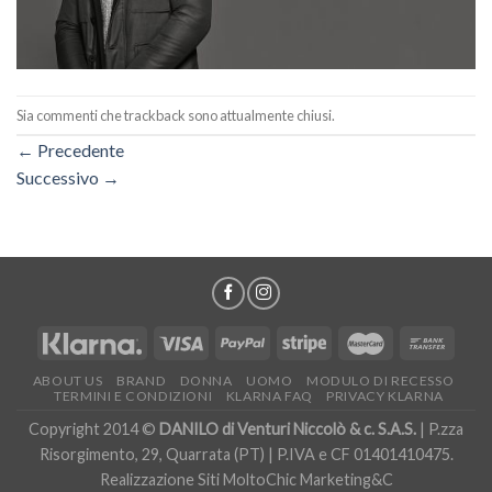
Sia commenti che trackback sono attualmente chiusi.
←
Precedente
Successivo
→
ABOUT US
BRAND
DONNA
UOMO
MODULO DI RECESSO
TERMINI E CONDIZIONI
KLARNA FAQ
PRIVACY KLARNA
Copyright 2014 ©
DANILO di Venturi Niccolò & c. S.A.S.
| P.zza
Risorgimento, 29, Quarrata (PT) | P.IVA e CF 01401410475.
Realizzazione Siti
MoltoChic Marketing&C