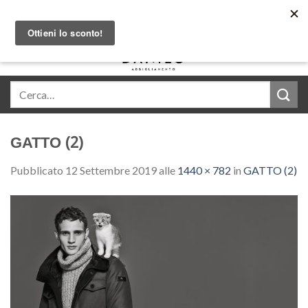
Skip
Acquista in comode rate con Klarna
to
content
0
GATTO (2)
Pubblicato
12 Settembre 2019
alle
1440 × 782
in
GATTO (2)