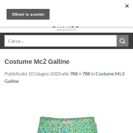
Skip
Acquista in comode rate con Klarna
to
content
0
Costume Mc2 Galline
Pubblicato
10 Giugno 2020
alle
788 × 788
in
Costume Mc2
Galline