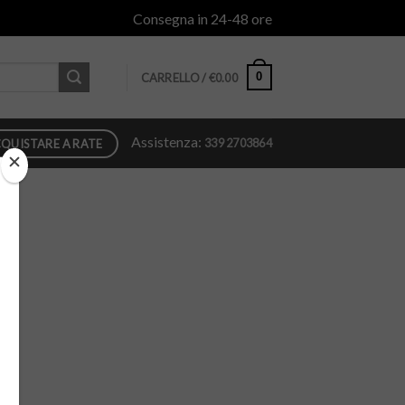
Consegna in 24-48 ore
0
CARRELLO /
€
0.00
Assistenza:
339 2703864
QUISTARE A RATE