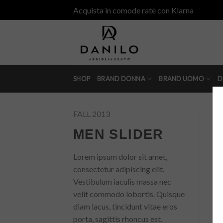
Skip
Acquista in comode rate con Klarna
to
content
SHOP
BRAND DONNA
BRAND UOMO
D
FALL 2013
MEN SLIDER
Lorem ipsum dolor sit amet,
consectetur adipiscing elit.
Vestibulum iaculis massa nec
velit commodo lobortis. Quisque
diam lacus, tincidunt vitae eros
porta, sagittis rhoncus est.