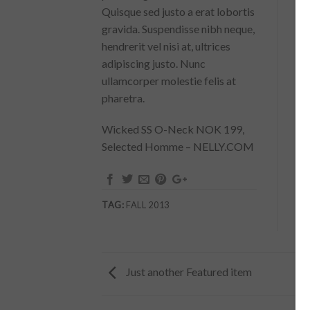
Quisque sed justo a erat lobortis
gravida. Suspendisse nibh neque,
hendrerit vel nisi at, ultrices
adipiscing justo. Nunc
ullamcorper molestie felis at
pharetra.
Wicked SS O-Neck NOK 199,
Selected Homme – NELLY.COM
TAG:
FALL 2013
Just another Featured item