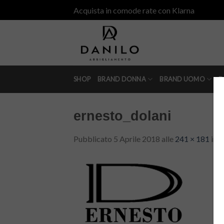
Skip
Acquista in comode rate con Klarna
to
content
SHOP
BRAND DONNA
BRAND UOMO
D
ernesto_dolani
Pubblicato
5 Aprile 2018
alle
241 × 181
in
e