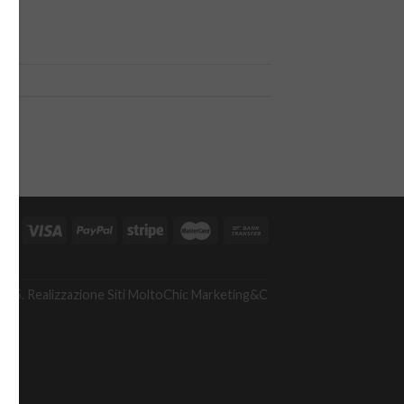
A
475. Realizzazione Siti
MoltoChic Marketing&C