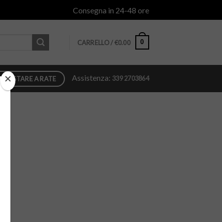
Consegna in 24-48 ore
0
CARRELLO /
€
0.00
Assistenza:
339 2703864
QUISTARE A RATE