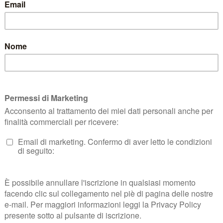
 DI RECESSO
TERMINI E CONDIZIONI
KLARNA FAQ
PRIVACY KLARN
c. S.A.S.
| P.zza Risorgimento, 29, Quarrata (PT) | P.IVA e CF 01401410