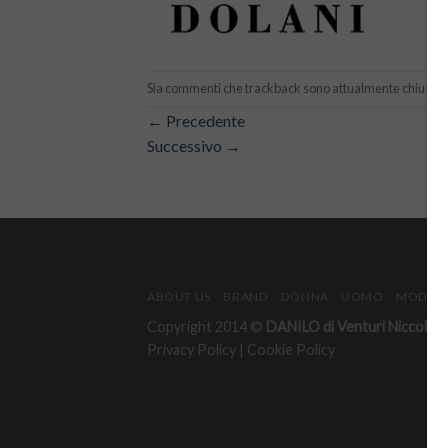
Sia commenti che trackback sono attualmente chiusi.
←
Precedente
Successivo
→
ABOUT US
BRAND
DONNA
UOMO
MODULO
Copyright 2014 ©
DANILO di Venturi Niccolò & 
Privacy Policy
|
Cookie Policy