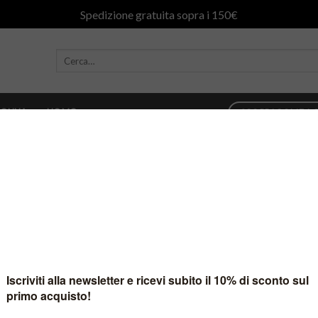
Spedizione gratuita sopra i 150€
ONNA
UOMO
SCOPRI COME AC
rnesto_dolani