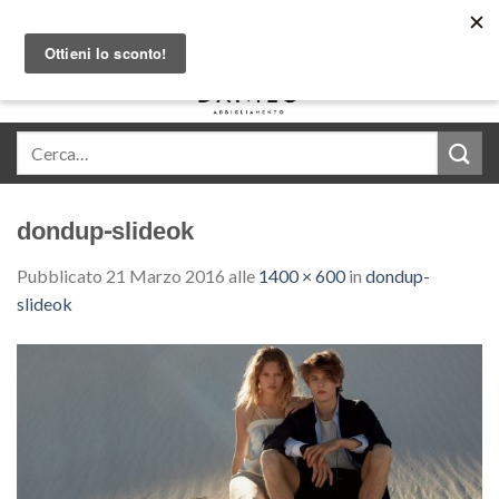
Skip
Acquista in comode rate con Klarna
to
content
0
dondup-slideok
Pubblicato
21 Marzo 2016
alle
1400 × 600
in
dondup-
slideok