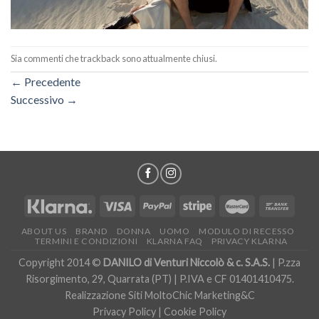
Sia commenti che trackback sono attualmente chiusi.
←
Precedente
Successivo
→
ABOUT US
BRAND
DONNA
UOMO
MODULO DI RECESSO
TERMINI E CONDIZIONI
KLARNA FAQ
PRIVACY KLARNA
Copyright 2014 ©
DANILO di Venturi Niccolò & c. S.A.S.
| P.zza
Risorgimento, 29, Quarrata (PT) | P.IVA e CF 01401410475.
Realizzazione Siti
MoltoChic Marketing&C
Privacy Policy
|
Cookie Policy