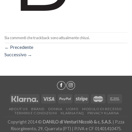
Sia commenti che trackback sono attualmente chiusi.
←
Precedente
Successivo
→
ABOUT US
BRAND
DONNA
UOMO
MODULO DI RECESSO
TERMINI E CONDIZIONI
KLARNA FAQ
PRIVACY KLARNA
Copyright 2014 ©
DANILO di Venturi Niccolò & c. S.A.S.
| P.zza
Risorgimento, 29, Quarrata (PT) | P.IVA e CF 01401410475.