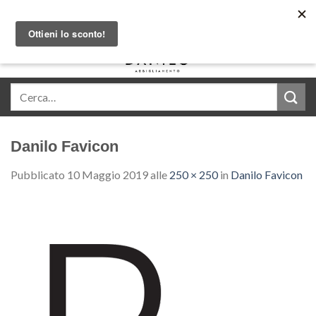
Skip
Acquista in comode rate con Klarna
to
content
0
Danilo Favicon
Pubblicato
10 Maggio 2019
alle
250 × 250
in
Danilo Favicon