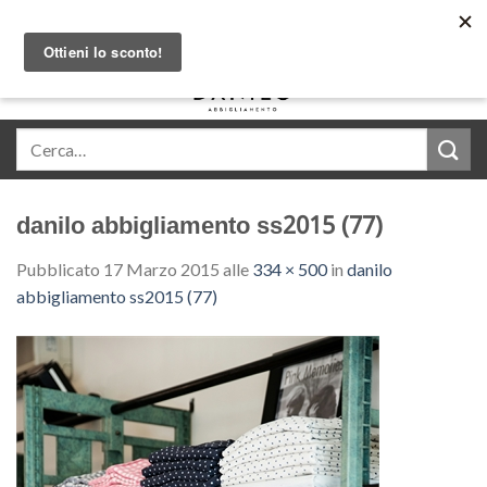
Skip
Acquista in comode rate con Klarna
to
content
0
danilo abbigliamento ss2015 (77)
Pubblicato
17 Marzo 2015
alle
334 × 500
in
danilo
abbigliamento ss2015 (77)