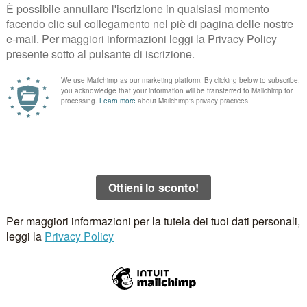
.
I campi obbligatori sono contrassegnati
*
Email
*
Sito 
 questo browser per la prossima volta che commento.