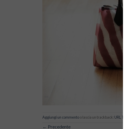
Aggiungi un commento
o lascia un trackback:
URL Tra
←
Precedente