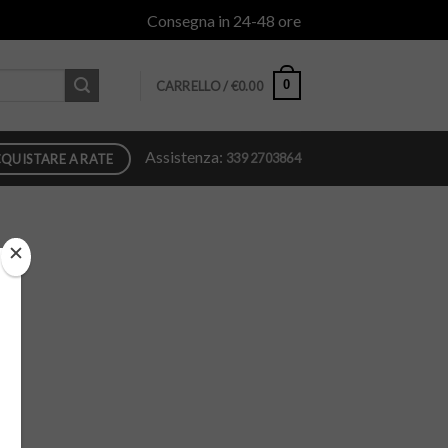
Consegna in 24-48 ore
0
CARRELLO /
€
0.00
Assistenza:
339 2703864
QUISTARE A RATE