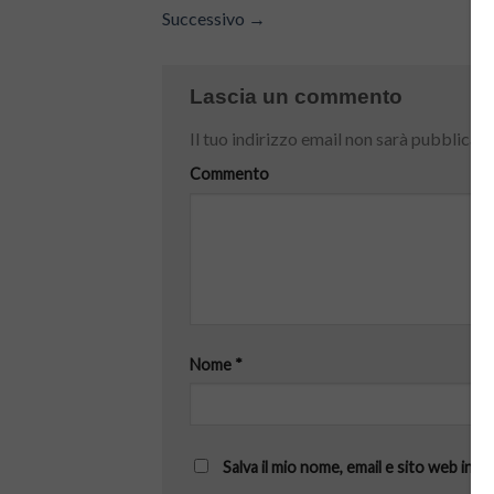
Successivo
→
Lascia un commento
Il tuo indirizzo email non sarà pubblicato
Commento
Nome
*
Salva il mio nome, email e sito web in