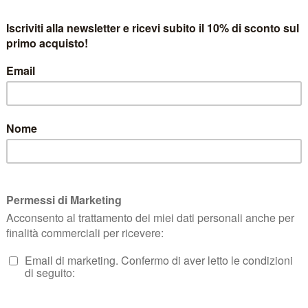
ckback
.