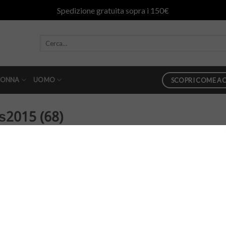
Spedizione gratuita sopra i 150€
ONNA
UOMO
SCOPRI COME AC
s2015 (68)
n
danilo abbigliamento ss2015 (68)