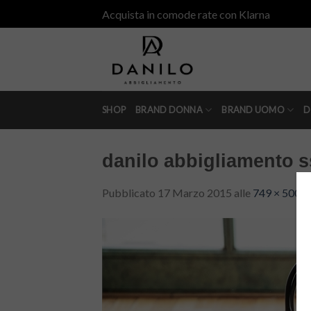
Skip
Acquista in comode rate con Klarna
to
content
SHOP
BRAND DONNA
BRAND UOMO
D
danilo abbigliamento s
Pubblicato
17 Marzo 2015
alle
749 × 500
i