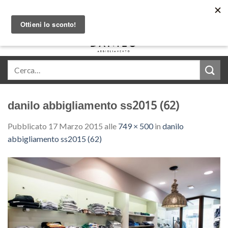
Skip
Acquista in comode rate con Klarna
to
content
0
danilo abbigliamento ss2015 (62)
Pubblicato
17 Marzo 2015
alle
749 × 500
in
danilo
abbigliamento ss2015 (62)