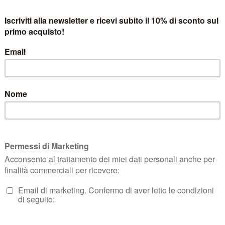
ckback
.