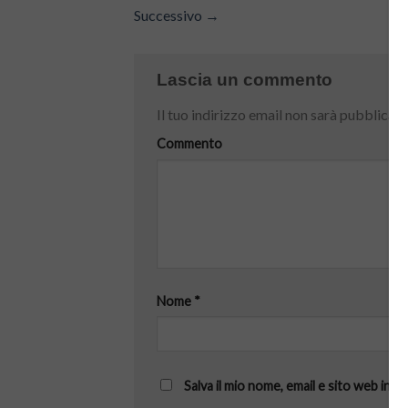
Successivo
→
Lascia un commento
Il tuo indirizzo email non sarà pubblicato
Commento
Nome
*
Salva il mio nome, email e sito web in