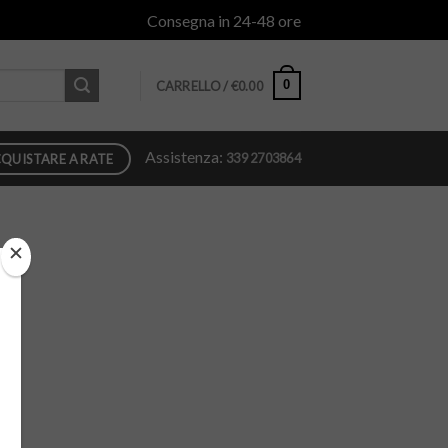
Consegna in 24-48 ore
0
CARRELLO /
€
0.00
Assistenza:
339 2703864
QUISTARE A RATE