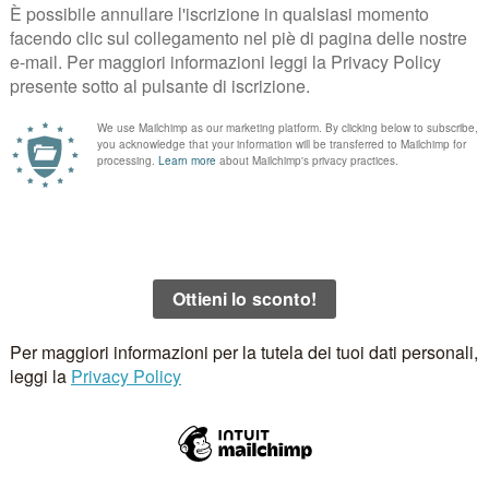
.
I campi obbligatori sono contrassegnati
*
Email
*
Sito 
 questo browser per la prossima volta che commento.