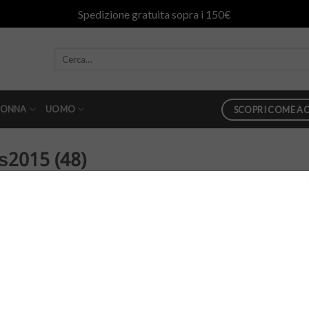
Spedizione gratuita sopra i 150€
ONNA
UOMO
SCOPRI COME AC
s2015 (48)
n
danilo abbigliamento ss2015 (48)