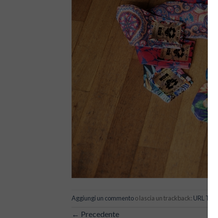
Aggiungi un commento
o lascia un trackback:
URL Tra
←
Precedente