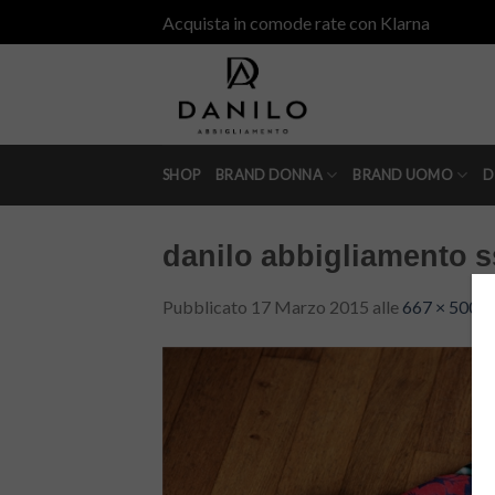
Skip
Acquista in comode rate con Klarna
to
content
SHOP
BRAND DONNA
BRAND UOMO
D
danilo abbigliamento s
Pubblicato
17 Marzo 2015
alle
667 × 500
i