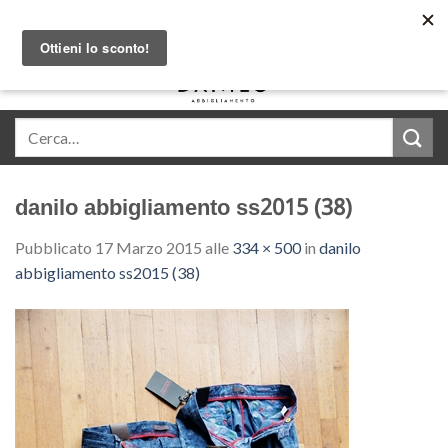
Skip
Acquista in comode rate con Klarna
to
content
0
danilo abbigliamento ss2015 (38)
Pubblicato
17 Marzo 2015
alle
334 × 500
in
danilo
abbigliamento ss2015 (38)