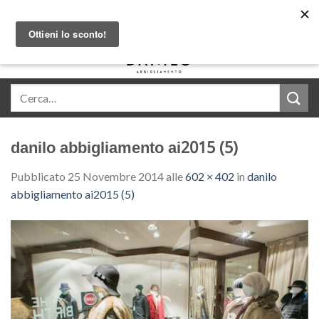
Skip
Acquista in comode rate con Klarna
to
content
0
danilo abbigliamento ai2015 (5)
Pubblicato
25 Novembre 2014
alle
602 × 402
in
danilo
abbigliamento ai2015 (5)