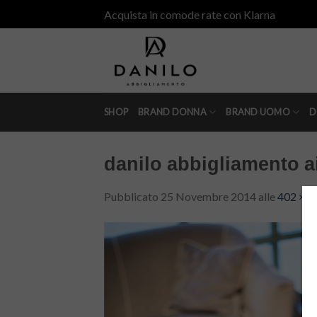
Skip
Acquista in comode rate con Klarna
to
content
SHOP
BRAND DONNA
BRAND UOMO
D
danilo abbigliamento a
Pubblicato
25 Novembre 2014
alle
402 × 6