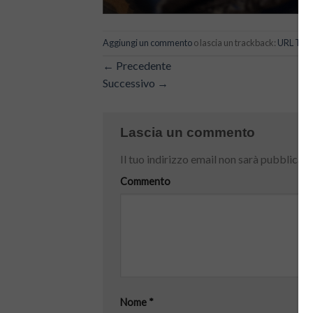
Aggiungi un commento
o lascia un trackback:
URL Tra
←
Precedente
Successivo
→
Lascia un commento
Il tuo indirizzo email non sarà pubblicato
Commento
Nome
*