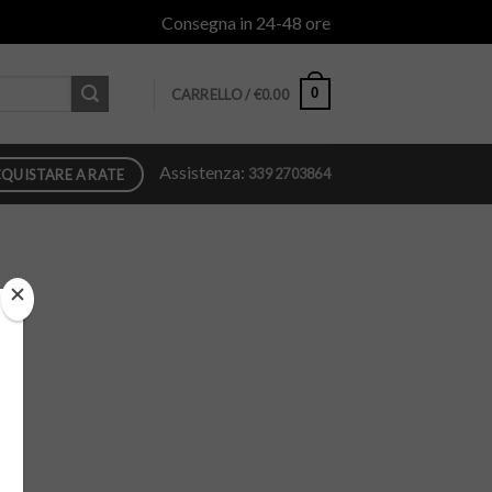
Consegna in 24-48 ore
0
CARRELLO /
€
0.00
Assistenza:
339 2703864
QUISTARE A RATE