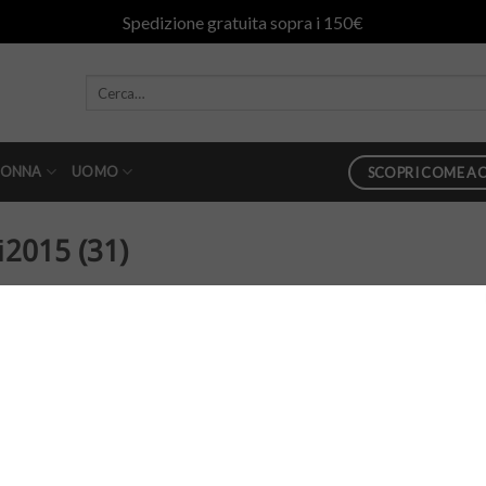
Spedizione gratuita sopra i 150€
ONNA
UOMO
SCOPRI COME AC
i2015 (31)
02
in
danilo abbigliamento ai2015 (31)