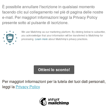
ckback
.
.
I campi obbligatori sono contrassegnati
*
Email
*
Sito 