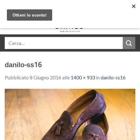
Skip
Acquista in comode rate con Klarna
to
content
0
danilo-ss16
Pubblicato
8 Giugno 2016
alle
1400 × 933
in
danilo-ss16