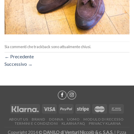
Sia commenti che trackback sono attualmente chiusi.
←
Precedente
Successivo
→
ABOUT US
BRAND
DONNA
UOMO
MODULO DI RECESSO
TERMINI E CONDIZIONI
KLARNA FAQ
PRIVACY KLARNA
Copyright 2014 ©
DANILO di Venturi Niccolò & c. S.A.S.
| P.zza