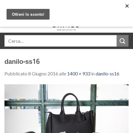
Skip
Acquista in comode rate con Klarna
to
content
0
danilo-ss16
Pubblicato
8 Giugno 2016
alle
1400 × 933
in
danilo-ss16