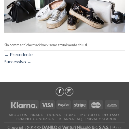
Sia commenti che trackback sono attualmente chiusi.
←
Precedente
Successivo
→
ABOUT US
BRAND
DONNA
UOMO
MODULO DI RECESSO
TERMINI E CONDIZIONI
KLARNA FAQ
PRIVACY KLARNA
Copyright 2014 ©
DANILO di Venturi Niccolò & c. S.A.S.
| P.zza