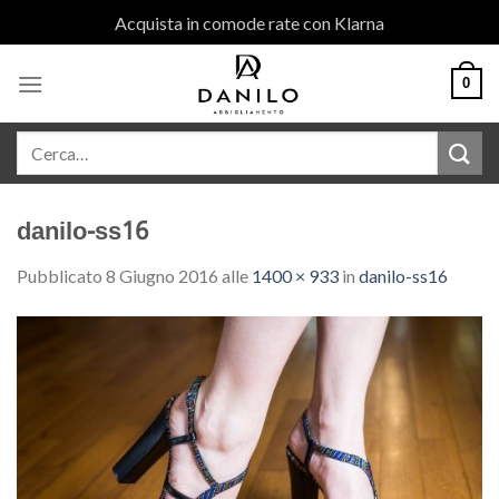
Skip
Acquista in comode rate con Klarna
to
content
0
danilo-ss16
Pubblicato
8 Giugno 2016
alle
1400 × 933
in
danilo-ss16