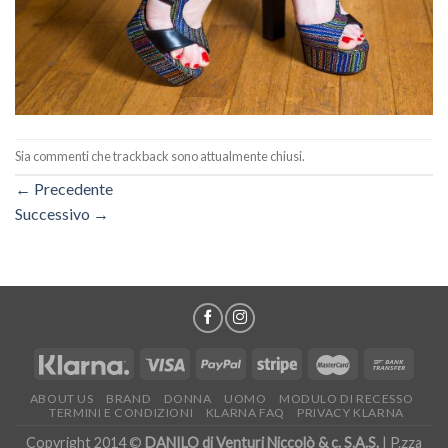
Sia commenti che trackback sono attualmente chiusi.
←
Precedente
Successivo
→
ABOUT US
BRAND
DONNA
UOMO
MODULO DI RECESSO
TERMINI E CONDIZIONI
KLARNA FAQ
PRIVACY KLARNA
Copyright 2014 ©
DANILO di Venturi Niccolò & c. S.A.S.
| P.zza