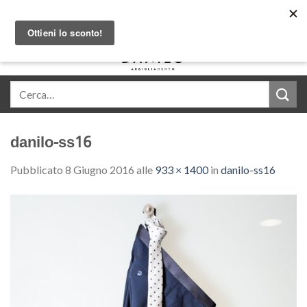
Skip
Acquista in comode rate con Klarna
to
content
0
danilo-ss16
Pubblicato
8 Giugno 2016
alle
933 × 1400
in
danilo-ss16