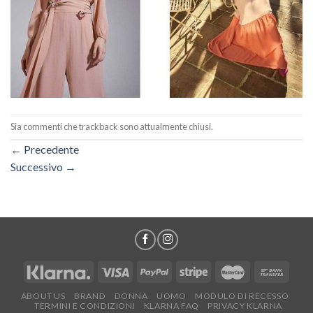
Sia commenti che trackback sono attualmente chiusi.
←
Precedente
Successivo
→
ABOUT US
BRAND
DONNA
UOMO
MODULO DI RECESSO
TERMINI E CONDIZIONI
KLARNA FAQ
PRIVACY KLARNA