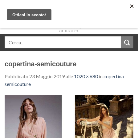
Skip
Acquista in comode rate con Klarna
to
content
0
copertina-semicouture
Pubblicato
23 Maggio 2019
alle
1020 × 680
in
copertina-
semicouture