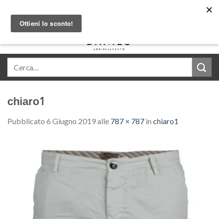
Skip
Acquista in comode rate con Klarna
to
content
0
chiaro1
Pubblicato
6 Giugno 2019
alle
787 × 787
in
chiaro1