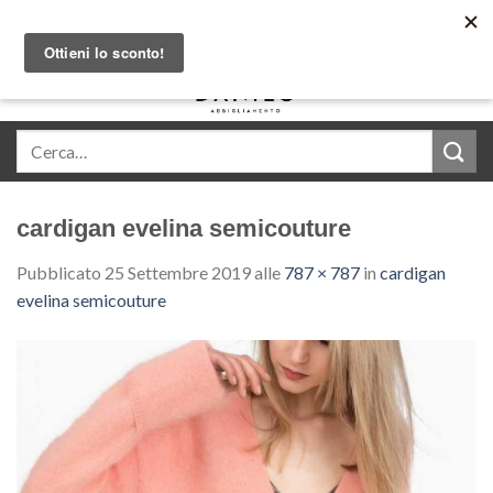
Skip
Acquista in comode rate con Klarna
to
content
0
cardigan evelina semicouture
Pubblicato
25 Settembre 2019
alle
787 × 787
in
cardigan
evelina semicouture