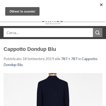
Skip
Acquista in comode rate con Klarna
to
content
0
Cappotto Dondup Blu
Pubblicato
18 Settembre 2019
alle
787 × 787
in
Cappotto
Dondup Blu