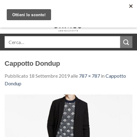
Skip
Acquista in comode rate con Klarna
to
content
0
Cappotto Dondup
Pubblicato
18 Settembre 2019
alle
787 × 787
in
Cappotto
Dondup