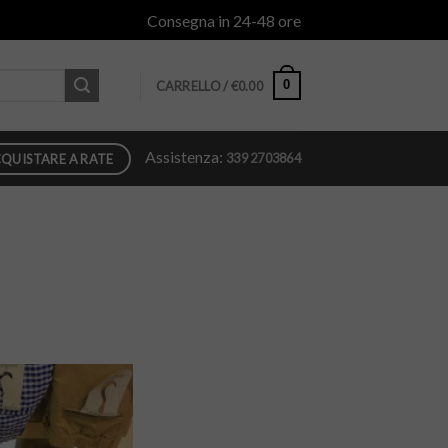
Consegna in 24-48 ore
0
CARRELLO /
€
0.00
Assistenza:
339 2703864
QUISTARE A RATE