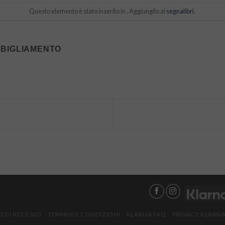
Questo elemento è stato inserito in . Aggiungilo ai
segnalibri
.
BIGLIAMENTO
 DI RECESSO
TERMINI E CONDIZIONI
KLARNA FAQ
PRIVACY KLARN