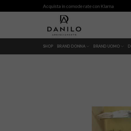
Skip
Acquista in comode rate con Klarna
to
content
SHOP
BRAND DONNA
BRAND UOMO
D