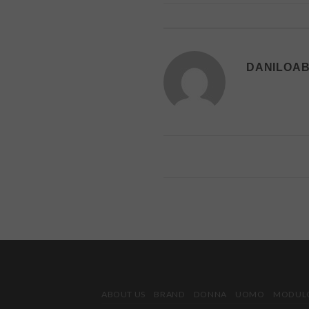
DANILOAB
ABOUT US
BRAND
DONNA
UOMO
MODULO