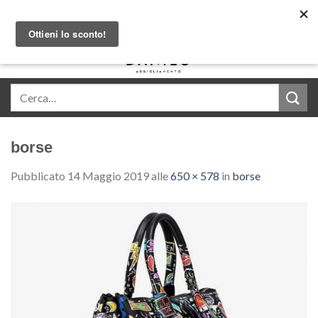
Skip
Acquista in comode rate con Klarna
to
content
0
borse
Pubblicato
14 Maggio 2019
alle
650 × 578
in
borse