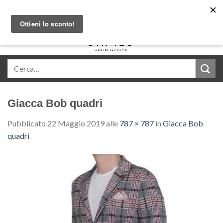
Skip
Acquista in comode rate con Klarna
to
content
0
Giacca Bob quadri
Pubblicato
22 Maggio 2019
alle
787 × 787
in
Giacca Bob
quadri