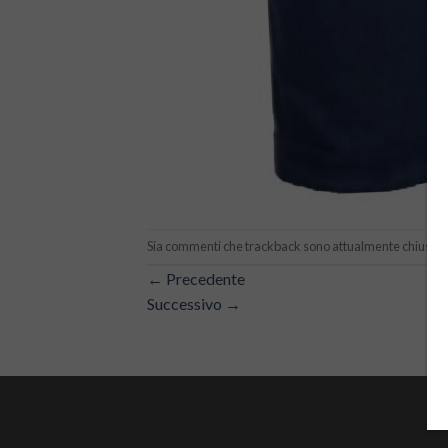
Sia commenti che trackback sono attualmente chiusi.
←
Precedente
Successivo
→