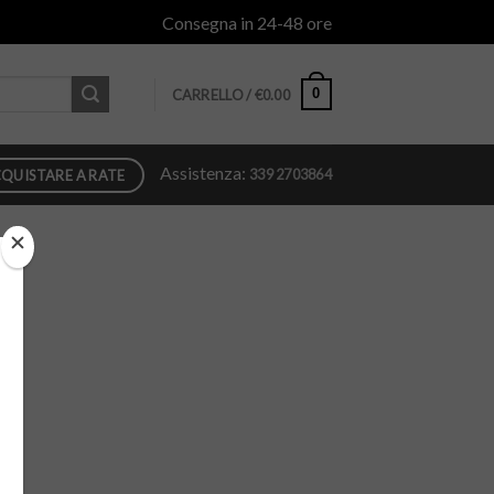
Consegna in 24-48 ore
0
CARRELLO /
€
0.00
Assistenza:
339 2703864
QUISTARE A RATE