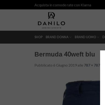
Skip
Acquista in comode rate con Klarna
to
content
SHOP
BRAND DONNA
BRAND UOMO
D
Bermuda 40weft blu
Pubblicato
6 Giugno 2019
alle
787 × 787
in