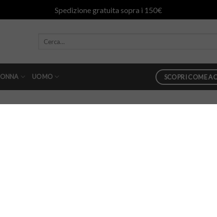
Spedizione gratuita sopra i 150€
ONNA
UOMO
SCOPRI COME AC
Bermuda 40weft blu