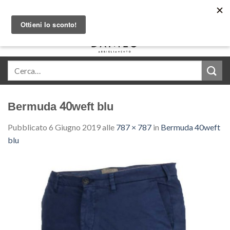
Skip
Acquista in comode rate con Klarna
to
content
0
Bermuda 40weft blu
Pubblicato
6 Giugno 2019
alle
787 × 787
in
Bermuda 40weft
blu