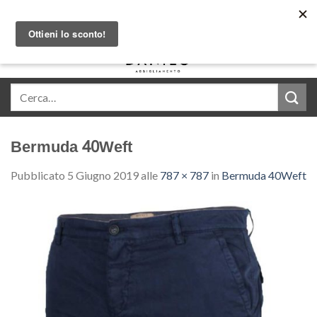
Skip
Acquista in comode rate con Klarna
to
content
0
Bermuda 40Weft
Pubblicato
5 Giugno 2019
alle
787 × 787
in
Bermuda 40Weft